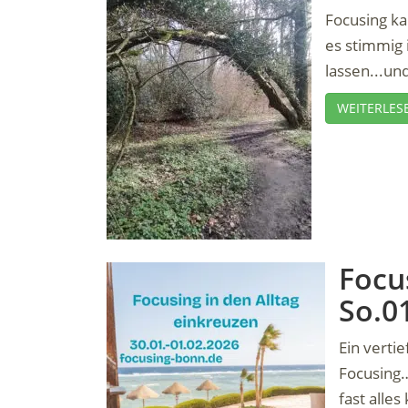
Focusing ka
es stimmig 
lassen...un
WEITERLES
Focus
So.0
Ein verti
Focusing…
fast alles