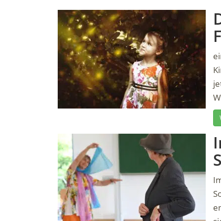
D
F
e
Ki
j
W
I
S
I
S
en