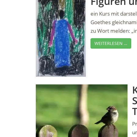
Figuren u
ein Kurs mit darste
Goethes gleichnami
zu Wort melden: „inn
WEITERLESEN …
K
S
P
un