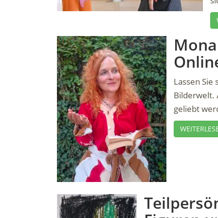
si
Mona 
Onlin
Lassen Sie 
Bilderwelt.
geliebt wer
WEITERLES
Teilpersö