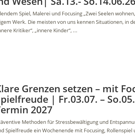
nd Wesen| Sa.13.- So.14.06.2
llendem Spiel, Malerei und Focusing „Zwei Seelen wohnen, 
gem Werk. Die meisten von uns kennen Situationen, in d
ere Kritiker“, „innere Kinder“, ...
lare Grenzen setzen – mit Fo
pielfreude | Fr.03.07. – So.0
Termin 2027
räventive Methoden für Stressbewältigung und Entspannun
d Spielfreude ein Wochenende mit Focusing, Rollenspiel u