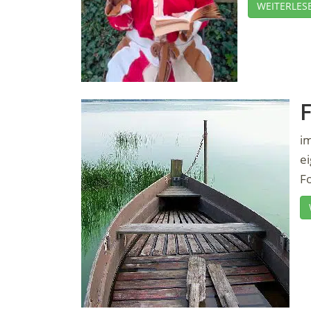
WEITERLES
im
e
Fo