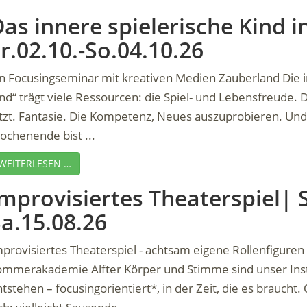
as innere spielerische Kind i
r.02.10.-So.04.10.26
in Focusingseminar mit kreativen Medien Zauberland Die i
nd“ trägt viele Ressourcen: die Spiel- und Lebensfreude. 
etzt. Fantasie. Die Kompetenz, Neues auszuprobieren. Un
ochenende bist ...
WEITERLESEN …
mprovisiertes Theaterspiel| S
a.15.08.26
mprovisiertes Theaterspiel - achtsam eigene Rollenfigure
ommerakademie Alfter Körper und Stimme sind unser Inst
tstehen – focusingorientiert*, in der Zeit, die es braucht