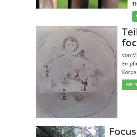
Th
Tei
fo
von Mo
Empfi
Körper
WEIT
Focus