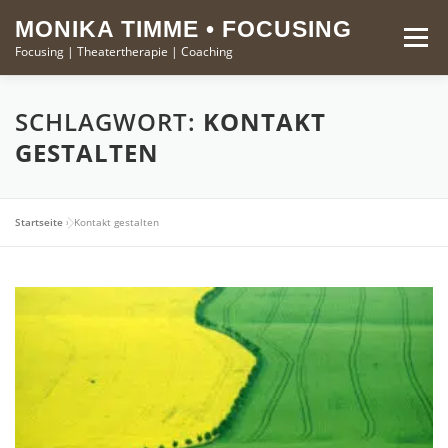
Zum
springen
MONIKA TIMME • FOCUSING
Inhalt
Menü
Focusing | Theatertherapie | Coaching
springen
FOCUSING
THEATERTHERAPIE
MONIKA TIMME
SCHLAGWORT:
KONTAKT
GESTALTEN
KURSE
KONTAKT
Startseite
»
Kontakt gestalten