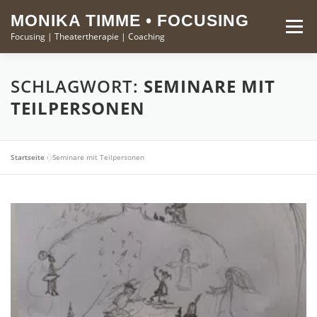
Zum
springen
MONIKA TIMME • FOCUSING
Inhalt
Menü
Focusing | Theatertherapie | Coaching
springen
FOCUSING
THEATERTHERAPIE
MONIKA TIMME
SCHLAGWORT:
SEMINARE MIT
TEILPERSONEN
KURSE
KONTAKT
Startseite
»
Seminare mit Teilpersonen