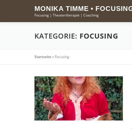
Zum
springen
MONIKA TIMME • FOCUSIN
Inhalt
Focusing | Theatertherapie | Coaching
springen
KATEGORIE:
FOCUSING
Startseite
»
Focusing