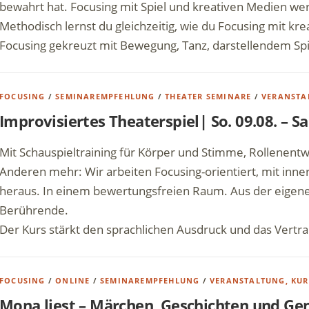
bewahrt hat. Focusing mit Spiel und kreativen Medien we
Methodisch lernst du gleichzeitig, wie du Focusing mit k
Focusing gekreuzt mit Bewegung, Tanz, darstellendem Spi
FOCUSING
/
SEMINAREMPFEHLUNG
/
THEATER SEMINARE
/
VERANSTA
Improvisiertes Theaterspiel| So. 09.08. – Sa
Mit Schauspieltraining für Körper und Stimme, Rollenent
Anderen mehr: Wir arbeiten Focusing-orientiert, mit inne
heraus. In einem bewertungsfreien Raum. Aus der eigenen
Berührende.
Der Kurs stärkt den sprachlichen Ausdruck und das Vertra
FOCUSING
/
ONLINE
/
SEMINAREMPFEHLUNG
/
VERANSTALTUNG, KUR
Mona liest – Märchen, Geschichten und Gen