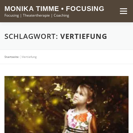
Zum
springen
MONIKA TIMME • FOCUSING
Inhalt
Menü
Focusing | Theatertherapie | Coaching
springen
FOCUSING
THEATERTHERAPIE
MONIKA TIMME
SCHLAGWORT:
VERTIEFUNG
KURSE
KONTAKT
Startseite
»
Vertiefung