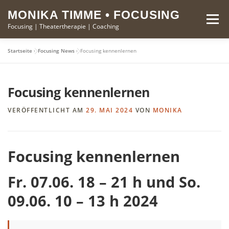
Zum
springen
MONIKA TIMME • FOCUSING
Inhalt
Menü
Focusing | Theatertherapie | Coaching
springen
Startseite
»
Focusing News
»
Focusing kennenlernen
FOCUSING
THEATERTHERAPIE
MONIKA TIMME
Focusing kennenlernen
KURSE
KONTAKT
VERÖFFENTLICHT AM
29. MAI 2024
VON
MONIKA
Focusing kennenlernen
Fr. 07.06. 18 – 21 h und So.
09.06. 10 – 13 h 2024