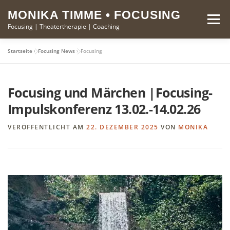
Zum
springen
MONIKA TIMME • FOCUSING
Inhalt
Menü
Focusing | Theatertherapie | Coaching
springen
Startseite
»
Focusing News
»
Focusing
FOCUSING
THEATERTHERAPIE
MONIKA TIMME
Focusing und Märchen |Focusing-
KURSE
KONTAKT
Impulskonferenz 13.02.-14.02.26
VERÖFFENTLICHT AM
22. DEZEMBER 2025
VON
MONIKA